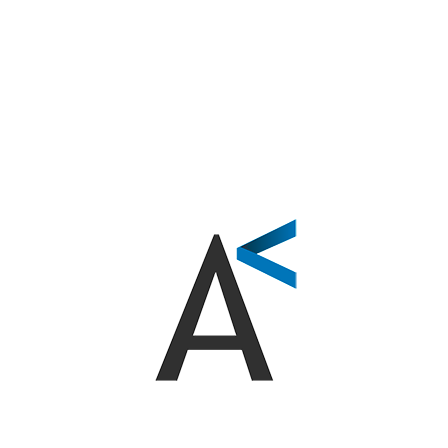
pueden integrar en la plataforma para proporcionar
apoyo 24/7 y responder a consultas de los clientes.
Ventajas de las ventas
digitales con IA
Las ventajas de las ventas digitales con IA son
numerosas. Algunas de las ventajas más significativas
incluyen:
Eficiencia aumentada:
Automatizando tareas
repetitivas y minimizando la necesidad de
intervención humana, puedes reducir
significativamente los costos y aumentar la
eficiencia.
Satisfacción del cliente mejorada:
Experiencias
personalizadas y apoyo 24/7 pueden llevar a una
mayor satisfacción del cliente y lealtad.